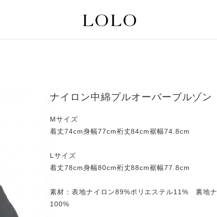
ナイロン中綿プルオーバーブルゾン
Mサイズ
着丈74cm身幅77cm裄丈84cm裾幅74.8cm
Lサイズ
着丈78cm身幅80cm裄丈88cm裾幅77.8cm
素材：表地ナイロン89%ポリエステル11% 裏地
100%