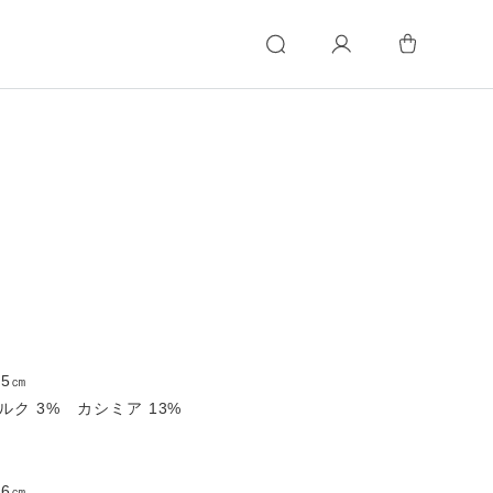
5㎝
ク 3% カシミア 13%
6㎝